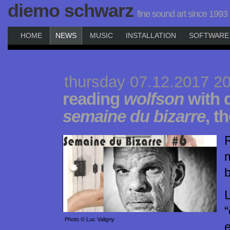
diemo schwarz
fine sound art since 1993
HOME
NEWS
MUSIC
INSTALLATION
SOFTWARE
thursday 07.12.2017 2
reading
wolfson
with d
semaine du bizarre
, t
R
L
“
Photo © Luc Valigny
e