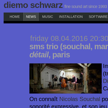
diemo schwarz
fine sound art since 1993
HOME
NEWS
MUSIC
INSTALLATION
SOFTWARE
friday 08.04.2016 20:3
sms trio (souchal, mar
détail
, paris
I
(
D
C
On connaît
Nicolas Souchal
pou
sonorité expressive, et son jeu