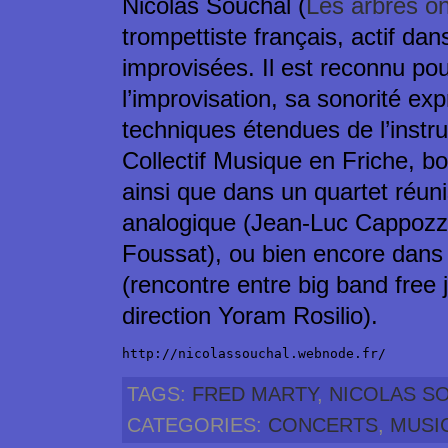
Nicolas Souchal (
Les arbres on
trompettiste français, actif d
improvisées. Il est reconnu po
l’improvisation, sa sonorité exp
techniques étendues de l’instr
Collectif Musique en Friche, bo
ainsi que dans un quartet réuni
analogique (Jean-Luc Cappozz
Foussat), ou bien encore dan
(rencontre entre big band free 
direction Yoram Rosilio).
http://nicolassouchal.webnode.fr/
TAGS:
FRED MARTY
,
NICOLAS S
CATEGORIES:
CONCERTS
,
MUSI